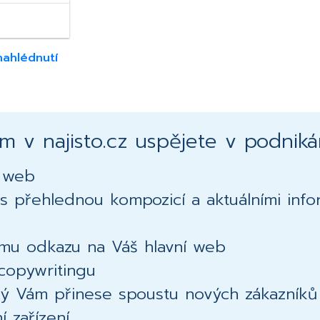
nahlédnutí
 v najisto.cz uspějete v podnikán
í web
s přehlednou kompozicí a aktuálními info
ému odkazu na Váš hlavní web
copywritingu
erý Vám přinese spoustu nových zákazníků 
 zařízení