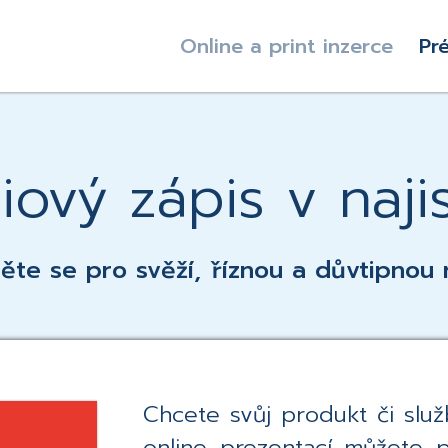
Online a print inzerce
Pr
 který oživí Váš byznys
jisto
ový zápis v naji
ěte se pro svěží, říznou a důvtipnou 
Chcete svůj produkt či slu
online prezentací můžete 