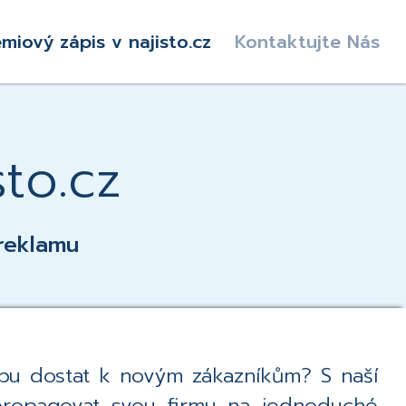
émiový zápis v najisto.cz
Kontaktujte Nás
sto.cz
reklamu
žbu dostat k novým zákazníkům? S naší
propagovat svou firmu na jednoduché