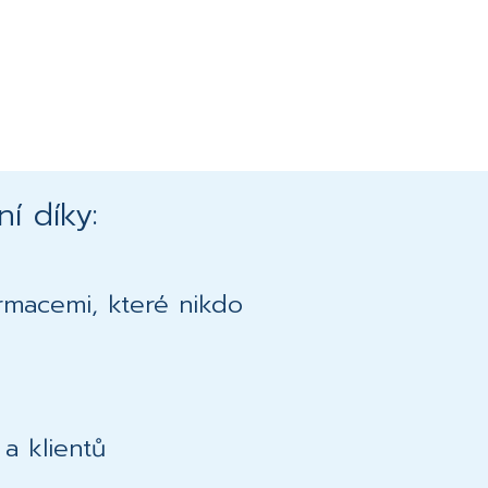
í díky:
rmacemi, které nikdo
a klientů