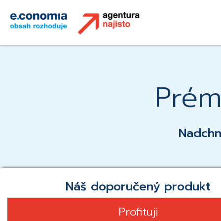
Skip
to
Online marketing,
content
Agentura Na
Prémi
Nadchn
Náš doporučený produkt
Profituji