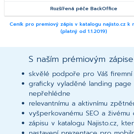
Rozšířená péče BackOffice
Ceník pro premiový zápis v katalogu najisto.cz k 
(platný od 1.1.2019)
S naším prémiovým zápisem
skvělé podpoře pro Váš firemn
graficky vyladěné landing page 
nepřehlédne
relevantnímu a aktivnímu zpětn
vyšperkovanému SEO a živému 
zápisu v katalogu Najisto.cz, kt
nastavení prezentace pro mobilní