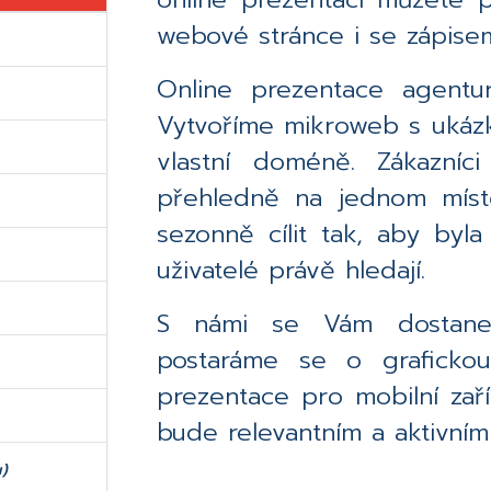
webové stránce i se zápisem
Online prezentace agentur
Vytvoříme mikroweb s ukázk
vlastní doméně. Zákazníc
přehledně na jednom místě
sezonně cílit tak, aby byl
uživatelé právě hledají.
S námi se Vám dostane 
postaráme se o graficko
prezentace pro mobilní zaří
bude relevantním a aktivn
)