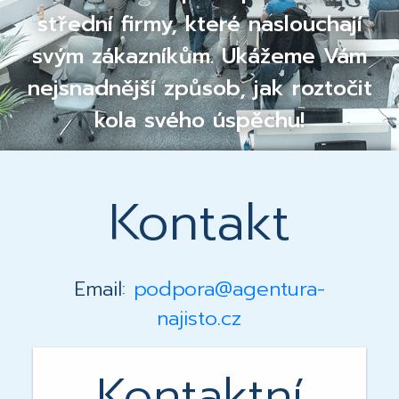
střední firmy, které naslouchají
svým zákazníkům. Ukážeme Vám
nejsnadnější způsob, jak roztočit
kola svého úspěchu!
Kontakt
Email:
podpora@agentura-
najisto.cz
Kontaktní